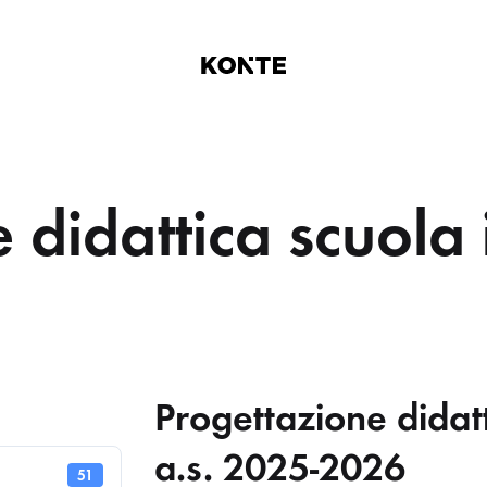
Centro
La
Infanzia
miglior
Padre
scelta
Antonio
per
 didattica scuola 
-
i
Mandriola
tuoi
figli
Progettazione didatt
a.s. 2025-2026
51