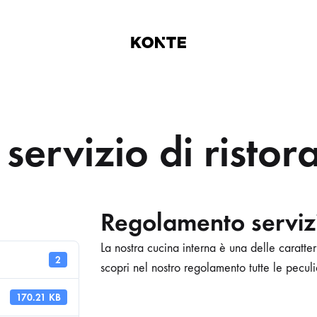
Centro
La
Infanzia
miglior
Padre
scelta
Antonio
per
ervizio di ristor
-
i
Mandriola
tuoi
figli
Regolamento servizi
La nostra cucina interna è una delle caratter
2
scopri nel nostro regolamento tutte le peculi
170.21 KB